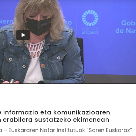
e informazio eta komunikazioaren
n erabilera sustatzeko ekimenean
– Euskararen Nafar Institutuak “Saren Euskaraz”