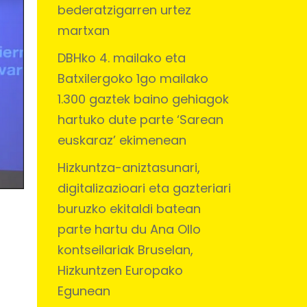
bederatzigarren urtez
martxan
DBHko 4. mailako eta
Batxilergoko 1go mailako
1.300 gaztek baino gehiagok
hartuko dute parte ‘Sarean
euskaraz’ ekimenean
Hizkuntza-aniztasunari,
digitalizazioari eta gazteriari
buruzko ekitaldi batean
parte hartu du Ana Ollo
kontseilariak Bruselan,
Hizkuntzen Europako
Egunean