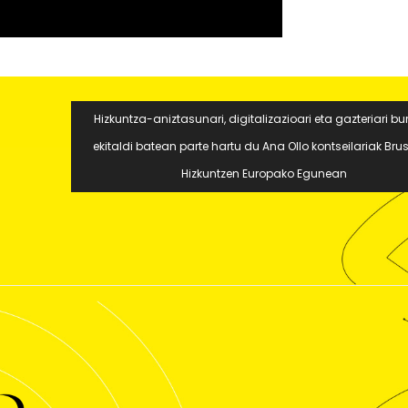
Hizkuntza-aniztasunari, digitalizazioari eta gazteriari bu
ekitaldi batean parte hartu du Ana Ollo kontseilariak Brus
Hizkuntzen Europako Egunean