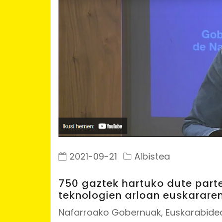
2021-09-21
Albistea
750 gaztek hartuko dute part
teknologien arloan euskarare
Nafarroako Gobernuak, Euskarabidea 