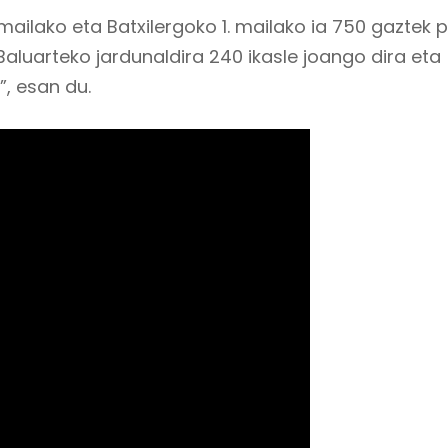
mailako eta Batxilergoko 1. mailako ia 750 gaztek 
aluarteko jardunaldira 240 ikasle joango dira eta
”, esan du.