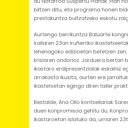
du Nafarroa Suspertu Planak. Plan h
biltzen ditu, eta programa honen bid
prestakuntza bultzatzeko eskatu zaig
Aurtengo berrikuntza Baluarte kongres
irailaren 23an Iruñerriko ikastetxeet
lehenagoko edizioetan betetzen zen,
krisiaren ondorioz. Jarduera bertan 
ikastaro erdipresentzialak eskainiz e
arrakasta ikusita, aurten ere jarraitu
ikastetxetan egingo diren tailer prakt
Bestalde, Ana Ollo kontseilariak Sar
duen konpromisoa gehitu du. Konprom
ikastaroetan islatuko da, urriaren 23