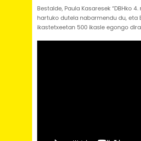
Bestalde, Paula Kasaresek “DBHko 4. 
hartuko dutela nabarmendu du, eta B
ikastetxeetan 500 ikasle egongo dira