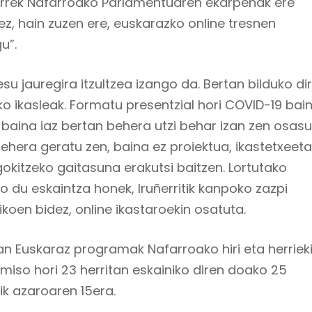
orrek Nafarroako Parlamentuaren ekarpenak ere
ez, hain zuzen ere, euskarazko online tresnen
u”.
u jauregira itzultzea izango da. Bertan bilduko di
ako ikasleak. Formatu presentzial hori COVID-19 bai
 baina iaz bertan behera utzi behar izan zen osas
behera geratu zen, baina ez proiektua, ikastetxeet
gokitzeko gaitasuna erakutsi baitzen. Lortutako
ko du eskaintza honek, Iruñerritik kanpoko zazpi
ikoen bidez, online ikastaroekin osatuta.
ean Euskaraz programak Nafarroako hiri eta herriek
iso hori 23 herritan eskainiko diren doako 25
tik azaroaren 15era.