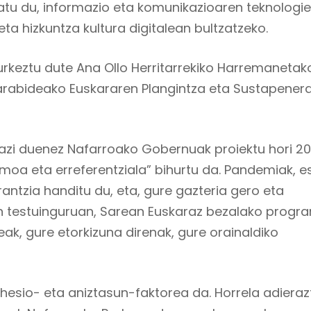
atu du, informazio eta komunikazioaren teknologi
ta hizkuntza kultura digitalean bultzatzeko.
rkeztu dute Ana Ollo Herritarrekiko Harremanetak
karabideako Euskararen Plangintza eta Sustapener
azi duenez Nafarroako Gobernuak proiektu hori 20
moa eta erreferentziala”
bihurtu da. Pandemiak, e
antzia handitu du, eta, gure gazteria gero eta
 testuinguruan, Sarean Euskaraz bezalako progr
teak, gure etorkizuna direnak, gure orainaldiko
hesio- eta aniztasun-faktorea da. Horrela adieraz