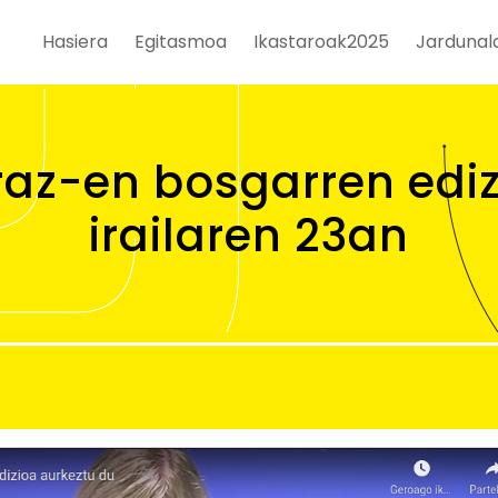
Hasiera
Egitasmoa
Ikastaroak2025
Jardunal
ldiak
az-en bosgarren ediz
irailaren 23an