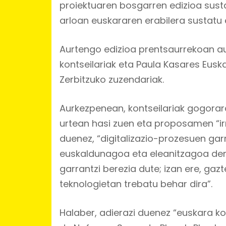
proiektuaren bosgarren edizioa sust
arloan euskararen erabilera sustatu e
Aurtengo edizioa prentsaurrekoan au
kontseilariak eta Paula Kasares Eus
Zerbitzuko zuzendariak.
Aurkezpenean, kontseilariak gogorar
urtean hasi zuen eta
proposamen “ir
duenez, “digitalizazio-prozesuen garr
euskaldunagoa eta eleanitzagoa den
garrantzi berezia dute; izan ere, gaz
teknologietan trebatu behar dira”.
Halaber, adierazi duenez “euskara ko