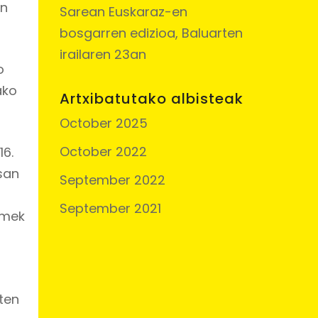
en
Sarean Euskaraz-en
bosgarren edizioa, Baluarten
irailaren 23an
o
ako
Artxibatutako albisteak
October 2025
October 2022
16.
san
September 2022
September 2021
amek
ten