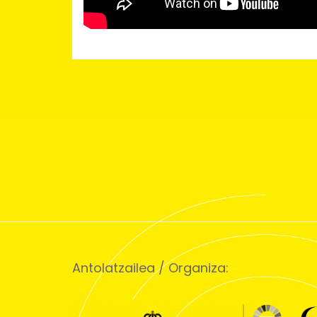
Post
navigation
Antolatzailea / Organiza: