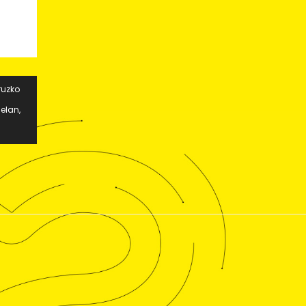
ruzko
elan,