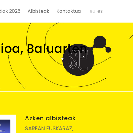
diak 2025
Albisteak
Kontaktua
eu
es
ioa, Baluarten
Azken albisteak
SAREAN EUSKARAZ,